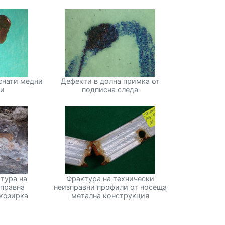
снати медни
Дефекти в долна примка от
ци
подписна следа
тура на
Фрактура на технически
зправна
неизправни профили от носеща
козирка
метална конструкция