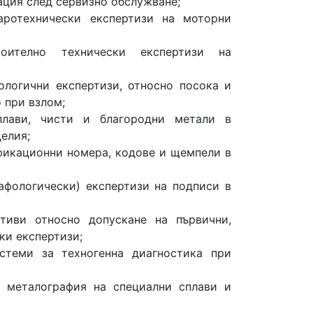
ация след сервизно обслужване;
аротехнически експертизи на моторни
троително технически експертизи на
ологични експертизи, относно посока и
 при взлом;
плави, чисти и благородни метали в
елия;
фикационни номера, кодове и щемпели в
афологически) експертизи на подписи в
тиви относно допускане на първични,
ки експертизи;
стеми за техногенна диагностика при
а металография на специални сплави и