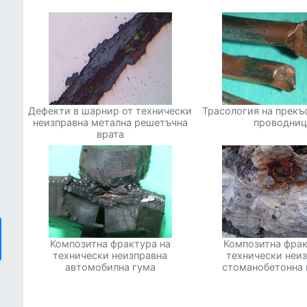
Дефекти в шарнир от технически
Трасология на прекъ
неизправна метална решетъчна
проводни
врата
Композитна фрактура на
Композитна фрак
технически неизправна
технически неи
автомобилна гума
стоманобетонна 