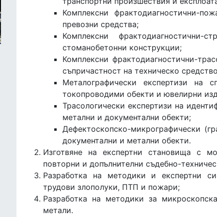
транспортни произшествия и експлоат
Комплексни фрактодиагностични-пож
превозни средства;
Комплексни фрактодиагностични-с
стоманобетонни конструкции;
Комплексни фрактодиагностични-трас
съпричастност на техническо средство
Металографически експертизи на с
токопроводими обекти и ювелирни изд
Трасологически експертизи на иденти
метални и документални обекти;
Дефектоскопско-микрографически (гр
документални и метални обекти.
Изготвяне на експертни становища с мо
повторни и допълнителни съдебно-техничес
Разработка на методики и експертни си
трудови злополуки, ПТП и пожари;
Разработка на методики за микроскопск
метали.